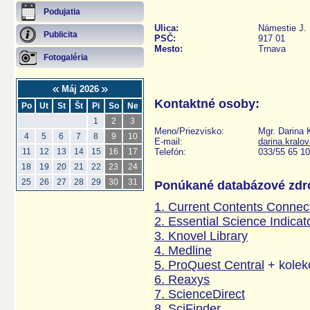
Podujatia
Ulica:
Námestie J.
Publicita
PSČ:
917 01
Mesto:
Trnava
Fotogaléria
Máj 2026
Kontaktné osoby:
Po
Ut
St
Št
Pi
So
Ne
1
2
3
Meno/Priezvisko:
Mgr. Darina 
4
5
6
7
8
9
10
E-mail:
darina.kral
Telefón:
033/55 65 1
11
12
13
14
15
16
17
18
19
20
21
22
23
24
25
26
27
28
29
30
31
Ponúkané databázové zdro
1. Current Contents Connec
2. Essential Science Indicat
3. Knovel Library
4. Medline
5. ProQuest Central
+ kolek
6. Reaxys
7. ScienceDirect
8. SciFinder