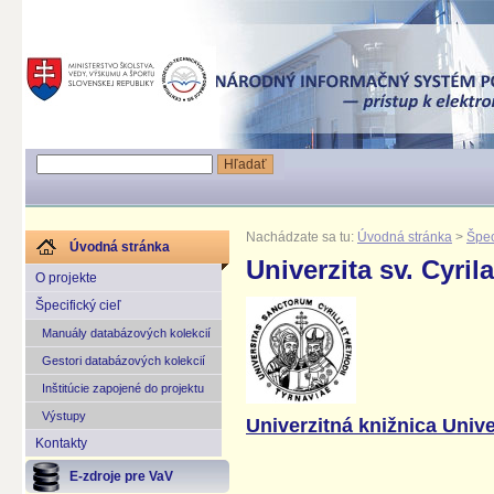
Nachádzate sa tu:
Úvodná stránka
>
Špec
Úvodná stránka
Univerzita sv. Cyri
O projekte
Špecifický cieľ
Manuály databázových kolekcií
Gestori databázových kolekcií
Inštitúcie zapojené do projektu
Výstupy
Univerzitná knižnica Unive
Kontakty
E-zdroje pre VaV