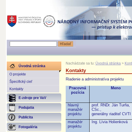
Nachádzate sa tu:
Úvodná stránka
>
Kont
Úvodná stránka
Kontakty
O projekte
Riadenie a administratíva projektu
Špecifický cieľ
Pracovná
Meno
Kontakty
pozícia
E-zdroje pre VaV
hlavný
prof. RNDr. Ján Turňa,
Podujatia
manažér
CSc.,
projektu
generálny riaditeľ CVT
Publicita
manažér
Ing. Lívia Holienková
projektu
Fotogaléria