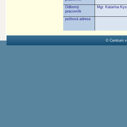
Odborný
Mgr. Katarína Ky
pracovník
poštová adresa
© Centrum v