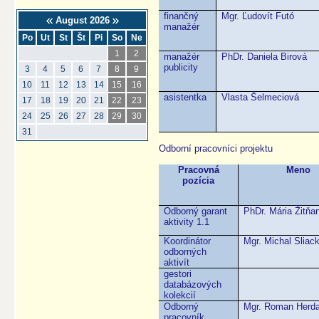
finančný
Mgr. Ľudovít Futó
August 2026
manažér
Po
Ut
St
Št
Pi
So
Ne
1
2
manažér
PhDr. Daniela Birová
publicity
3
4
5
6
7
8
9
10
11
12
13
14
15
16
asistentka
Vlasta Šelmeciová
17
18
19
20
21
22
23
24
25
26
27
28
29
30
31
Odborní pracovníci projektu
Pracovná
Meno
pozícia
Odborný garant
PhDr. Mária Žitňa
aktivity 1.1
Koordinátor
Mgr. Michal Sliac
odborných
aktivít
gestori
databázových
kolekcií
Odborný
Mgr. Roman Herd
pracovník