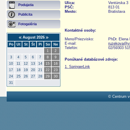
Ulica:
Ventúrska 3
Podujatia
PSČ:
813 01
Mesto:
Bratislava
Publicita
Fotogaléria
Kontaktné osoby:
August 2026
Meno/Priezvisko:
PhDr. Elena
E-mail:
ruzekova@v
Po
Ut
St
Št
Pi
So
Ne
Telefón:
02/59303 51
1
2
3
4
5
6
7
8
9
Ponúkané databázové zdroje:
10
11
12
13
14
15
16
1. SpringerLink
17
18
19
20
21
22
23
24
25
26
27
28
29
30
31
© Centrum v