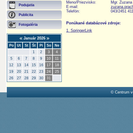
Meno/Priezvisko:
Mgr. Zuzana
Podujatia
E-mail:
zuzana.prac
Telefón:
043/2451 41
Publicita
Ponúkané databázové zdroje:
Fotogaléria
1. SpringerLink
Január 2026
Po
Ut
St
Št
Pi
So
Ne
1
2
3
4
5
6
7
8
9
10
11
12
13
14
15
16
17
18
19
20
21
22
23
24
25
26
27
28
29
30
31
© Centrum v