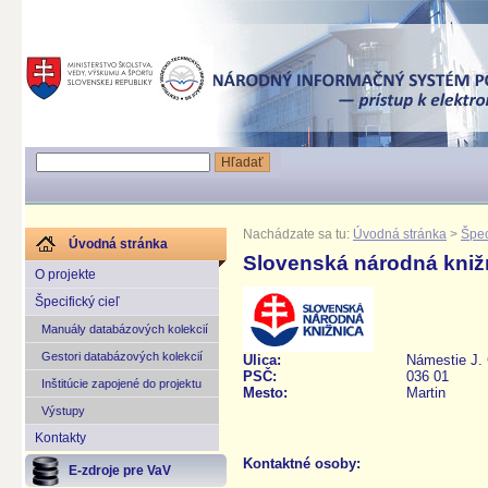
Nachádzate sa tu:
Úvodná stránka
>
Špec
Úvodná stránka
Slovenská národná knižn
O projekte
Špecifický cieľ
Manuály databázových kolekcií
Gestori databázových kolekcií
Ulica:
Námestie J.
PSČ:
036 01
Inštitúcie zapojené do projektu
Mesto:
Martin
Výstupy
Kontakty
Kontaktné osoby:
E-zdroje pre VaV