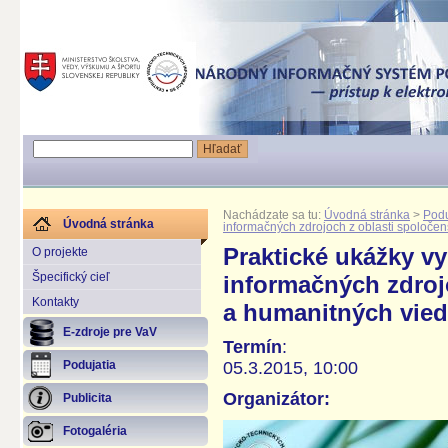
Nachádzate sa tu:
Úvodná stránka
>
Podu
Úvodná stránka
informačných zdrojoch z oblasti spoloče
Praktické ukážky vy
O projekte
Špecifický cieľ
informačných zdroj
Kontakty
a humanitných vied
E-zdroje pre VaV
Termín
:
05.3.2015, 10:00
Podujatia
Organizátor:
Publicita
Fotogaléria