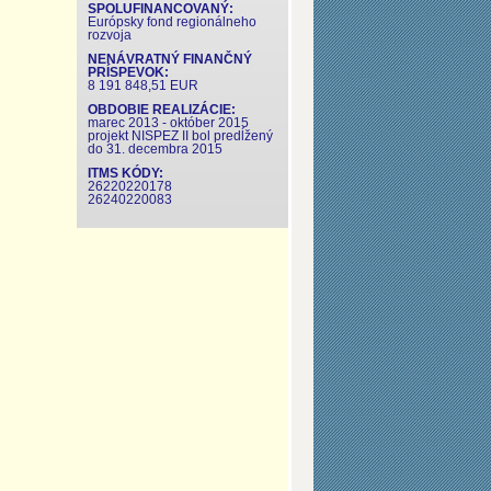
SPOLUFINANCOVANÝ:
Európsky fond regionálneho
rozvoja
NENÁVRATNÝ FINANČNÝ
PRÍSPEVOK:
8 191 848,51 EUR
OBDOBIE REALIZÁCIE:
marec 2013 - október 2015
projekt NISPEZ II bol predĺžený
do 31. decembra 2015
ITMS KÓDY:
26220220178
26240220083