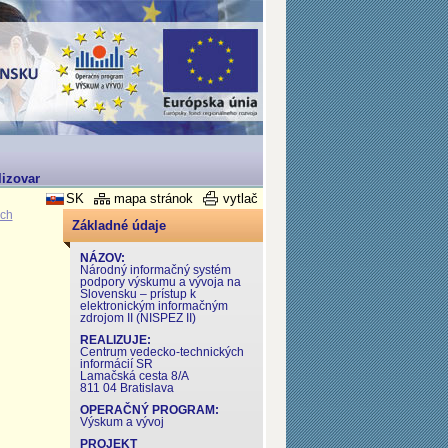
izovaný v rámci Operačného programu Výskum a Vývoj
SK
mapa stránok
vytlač
ých
Základné údaje
NÁZOV:
Národný informačný systém
podpory výskumu a vývoja na
Slovensku – prístup k
elektronickým informačným
zdrojom II (NISPEZ II)
REALIZUJE:
Centrum vedecko-technických
informácií SR
Lamačská cesta 8/A
811 04 Bratislava
OPERAČNÝ PROGRAM:
Výskum a vývoj
PROJEKT