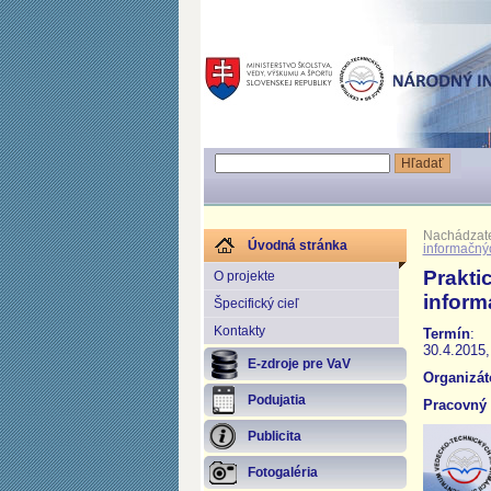
Nachádzate
Úvodná stránka
informačnýc
Prakti
O projekte
inform
Špecifický cieľ
Kontakty
Termín
:
30.4.2015,
E-zdroje pre VaV
Organizát
Podujatia
Pracovný 
Publicita
Fotogaléria