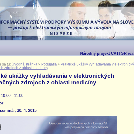
Národný projekt CVTI SR real
 sa tu:
Úvodná stránka
>
Podujatia
>
Praktické ukážky vyhľadávania v elektronick
h zdrojoch z oblasti medicíny
cké ukážky vyhľadávania v elektronických
ačných zdrojoch z oblasti medicíny
 10:00 - 11:00
or:
seminár, 30. 4. 2015