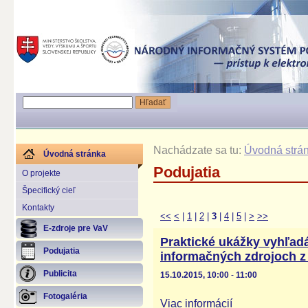
Nachádzate sa tu:
Úvodná strá
Úvodná stránka
Podujatia
O projekte
Špecifický cieľ
Kontakty
<<
<
|
1
|
2
|
3
|
4
|
5
|
>
>>
E-zdroje pre VaV
Praktické ukážky vyhľadá
Podujatia
informačných zdrojoch z 
Publicita
15.10.2015, 10:00
-
11:00
Fotogaléria
Viac informácií