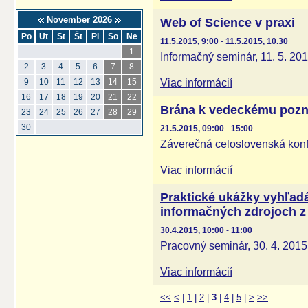
November 2026
Web of Science v praxi
Po
Ut
St
Št
Pi
So
Ne
11.5.2015, 9:00
-
11.5.2015, 10.30
1
Informačný seminár, 11. 5. 20
2
3
4
5
6
7
8
Viac informácií
9
10
11
12
13
14
15
16
17
18
19
20
21
22
Brána k vedeckému pozn
23
24
25
26
27
28
29
30
21.5.2015, 09:00
-
15:00
Záverečná celoslovenská kon
Viac informácií
Praktické ukážky vyhľadá
informačných zdrojoch z 
30.4.2015, 10:00
-
11:00
Pracovný seminár, 30. 4. 2015
Viac informácií
<<
<
|
1
|
2
|
3
|
4
|
5
|
>
>>