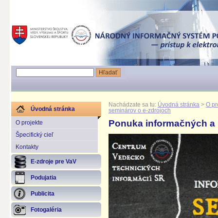
Nachádzate sa tu:
Úvodná stránka
>
O pr
Úvodná stránka
seminárov o e-zdrojoch
Ponuka informačných a 
O projekte
Špecifický cieľ
Kontakty
E-zdroje pre VaV
Podujatia
Publicita
Fotogaléria