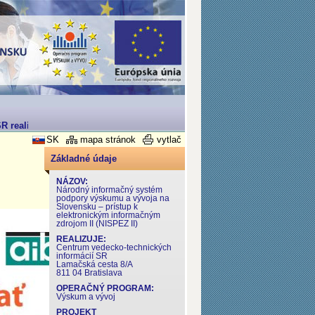
 realizovaný v rámci Operačného programu Výskum a Vývoj
SK
mapa stránok
vytlač
Základné údaje
NÁZOV:
Národný informačný systém
podpory výskumu a vývoja na
Slovensku – prístup k
elektronickým informačným
zdrojom II (NISPEZ II)
REALIZUJE:
Centrum vedecko-technických
informácií SR
Lamačská cesta 8/A
811 04 Bratislava
OPERAČNÝ PROGRAM:
Výskum a vývoj
PROJEKT