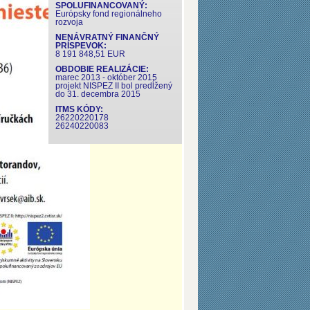
SPOLUFINANCOVANÝ:
Európsky fond regionálneho
rozvoja
NENÁVRATNÝ FINANČNÝ
PRÍSPEVOK:
8 191 848,51 EUR
OBDOBIE REALIZÁCIE:
marec 2013 - október 2015
projekt NISPEZ II bol predĺžený
do 31. decembra 2015
ITMS KÓDY:
26220220178
26240220083