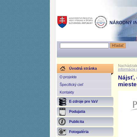
Nachádzate
Úvodná stránka
informácie
Nájsť,
O projekte
mieste
Špecifický cieľ
Kontakty
E-zdroje pre VaV
Podujatia
Publicita
Fotogaléria