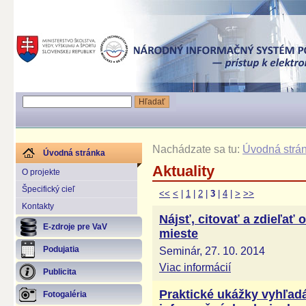
Nachádzate sa tu:
Úvodná strá
Úvodná stránka
Aktuality
O projekte
Špecifický cieľ
<<
<
|
1
|
2
|
3
|
4
|
>
>>
Kontakty
Nájsť, citovať a zdieľať
E-zdroje pre VaV
mieste
Seminár, 27. 10. 2014
Podujatia
Viac informácií
Publicita
Praktické ukážky vyhľadá
Fotogaléria