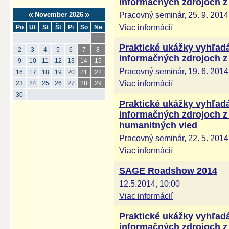
informačných zdrojoch z 
Pracovný seminár, 25. 9. 2014
November 2026
Viac informácií
Po
Ut
St
Št
Pi
So
Ne
1
Praktické ukážky vyhľadá
2
3
4
5
6
7
8
informačných zdrojoch z 
9
10
11
12
13
14
15
Pracovný seminár, 19. 6. 2014
16
17
18
19
20
21
22
Viac informácií
23
24
25
26
27
28
29
30
Praktické ukážky vyhľadá
informačných zdrojoch z
humanitných vied
Pracovný seminár, 22. 5. 2014
Viac informácií
SAGE Roadshow 2014
12.5.2014, 10:00
Viac informácií
Praktické ukážky vyhľadá
informačných zdrojoch z 