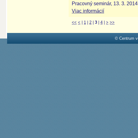
Pracovný seminár, 13. 3. 2014
Viac informácií
<<
<
|
1
|
2
|
3
|
4
|
>
>>
© Centrum v