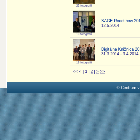
22 fotografií
SAGE Roadshow 20
12.5.2014
10 fotografií
Digitálna Knižnica 2
31.3.2014 - 3.4.2014
19 fotografií
<<
<
|
1
|
2
|
>
>>
© Centrum v