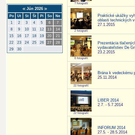
7 fotografií
Jún 2026
Praktické ukážky vyh
Po
Ut
St
Št
Pi
So
Ne
oblasti technických v
1
2
3
4
5
6
7
27.1.2015
8
9
10
11
12
13
14
2 fotografií
15
16
17
18
19
20
21
22
23
24
25
26
27
28
Prezentácia tlačenýc
vydavateľstiev De Gr
29
30
23.2.2015
6 fotografií
Brána k vedeckému p
25.11.2014
22 fotografií
LIBER 2014
2.7. - 5.7.2014
22 fotografií
INFORUM 2014
27.5. - 28.5.2014