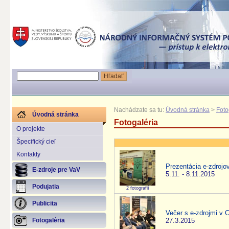
Nachádzate sa tu:
Úvodná stránka
>
Foto
Úvodná stránka
Fotogaléria
O projekte
Špecifický cieľ
Kontakty
Prezentácia e-zdrojov
E-zdroje pre VaV
5.11. - 8.11.2015
Podujatia
2 fotografií
Publicita
Večer s e-zdrojmi v
27.3.2015
Fotogaléria