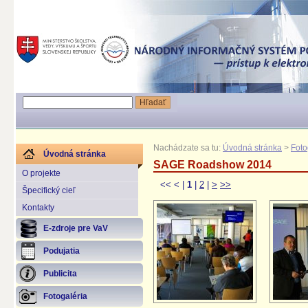
Nachádzate sa tu:
Úvodná stránka
>
Foto
Úvodná stránka
SAGE Roadshow 2014
O projekte
<<
<
|
1
|
2
|
>
>>
Špecifický cieľ
Kontakty
E-zdroje pre VaV
Podujatia
Publicita
Fotogaléria