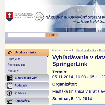
Nachádzate sa tu:
Úvodná stránka
>
Podu
Úvodná stránka
Vyhľadávanie v da
O projekte
SpringerLink
Špecifický cieľ
Kontakty
Termín
:
05.11.2014, 10:00 - 05.11.2
E-zdroje pre VaV
Organizátor:
Podujatia
Mestská knižnica v Bratisla
Publicita
Seminár, 5. 11. 2014
Fotogaléria