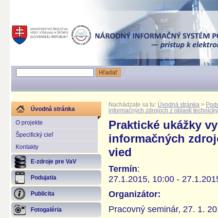
Nachádzate sa tu:
Úvodná stránka
>
Podu
Úvodná stránka
informačných zdrojoch z oblasti technick
Praktické ukážky vy
O projekte
Špecifický cieľ
informačných zdroj
Kontakty
vied
E-zdroje pre VaV
Termín
:
27.1.2015, 10:00 - 27.1.201
Podujatia
Organizátor:
Publicita
Pracovný seminár, 27. 1. 2
Fotogaléria