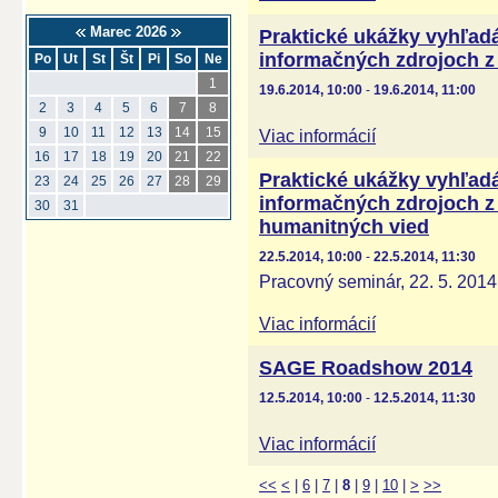
Marec 2026
Praktické ukážky vyhľadá
informačných zdrojoch z 
Po
Ut
St
Št
Pi
So
Ne
1
19.6.2014, 10:00
-
19.6.2014, 11:00
2
3
4
5
6
7
8
9
10
11
12
13
14
15
Viac informácií
16
17
18
19
20
21
22
Praktické ukážky vyhľadá
23
24
25
26
27
28
29
informačných zdrojoch z
30
31
humanitných vied
22.5.2014, 10:00
-
22.5.2014, 11:30
Pracovný seminár, 22. 5. 2014
Viac informácií
SAGE Roadshow 2014
12.5.2014, 10:00
-
12.5.2014, 11:30
Viac informácií
<<
<
|
6
|
7
|
8
|
9
|
10
|
>
>>