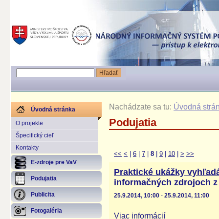
Nachádzate sa tu:
Úvodná strá
Úvodná stránka
Podujatia
O projekte
Špecifický cieľ
Kontakty
<<
<
|
6
|
7
|
8
|
9
|
10
|
>
>>
E-zdroje pre VaV
Praktické ukážky vyhľadá
Podujatia
informačných zdrojoch z 
Publicita
25.9.2014, 10:00
-
25.9.2014, 11:00
Fotogaléria
Viac informácií