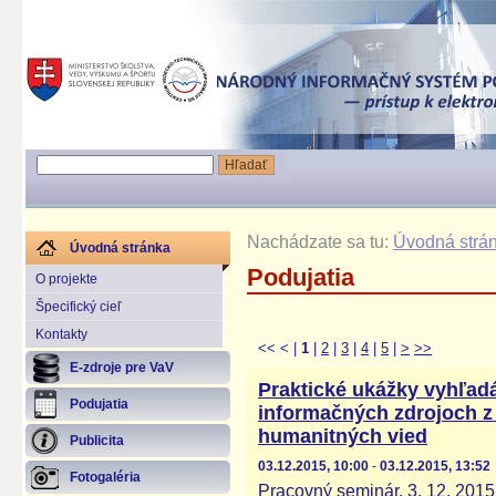
Nachádzate sa tu:
Úvodná strá
Úvodná stránka
Podujatia
O projekte
Špecifický cieľ
Kontakty
<<
<
|
1
|
2
|
3
|
4
|
5
|
>
>>
E-zdroje pre VaV
Praktické ukážky vyhľadá
Podujatia
informačných zdrojoch z
humanitných vied
Publicita
03.12.2015, 10:00
-
03.12.2015, 13:52
Fotogaléria
Pracovný seminár, 3. 12. 2015