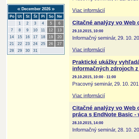
December 2026
Viac informácií
Po
Ut
St
Št
Pi
So
Ne
Citačné analýzy vo Web o
1
2
3
4
5
6
7
8
9
10
11
12
13
29.10.2015, 10:00
14
15
16
17
18
19
20
Informačný seminár, 29. 10. 2
21
22
23
24
25
26
27
Viac informácií
28
29
30
31
Praktické ukážky vyhľadá
informačných zdrojoch z 
29.10.2015, 10:00
-
11:00
Pracovný seminár, 29. 10. 20
Viac informácií
Citačné analýzy vo Web o
práca s EndNote Basic 
28.10.2015, 14:00
Informačný seminár, 28. 10. 2