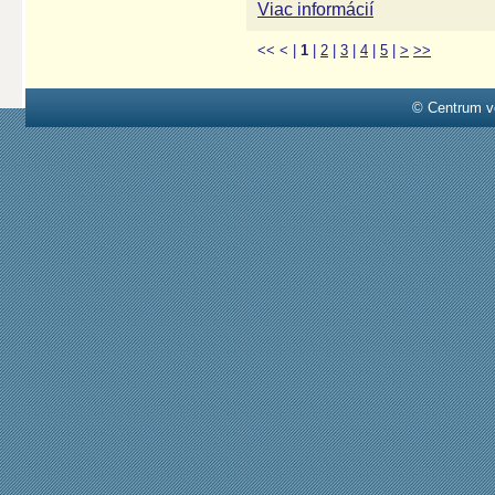
Viac informácií
<<
<
|
1
|
2
|
3
|
4
|
5
|
>
>>
© Centrum v