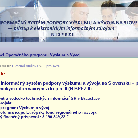
mci Operačného programu Výskum a Vývoj
 sa tu:
Úvodná stránka
>
O projekte
te
informačný systém podpory výskumu a vývoja na Slovensku – p
onickým informačným zdrojom II (NISPEZ II)
entra vedecko-technických informácií SR v Bratislave
rojekt
program: Výskum a vývoj
polufinancuje: Európsky fond regionálneho rozvoja
ý finančný príspevok: 8 190 849,22 €