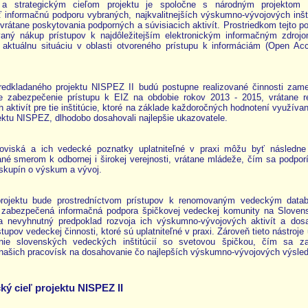
a strategickým cieľom projektu je spoločne s národným projektom
 informačnú podporu vybraných, najkvalitnejších výskumno-vývojových inšti
vrátane poskytovania podporných a súvisiacich aktivít. Prostriedkom tejto p
ovaný nákup prístupov k najdôležitejším elektronickým informačným zdrojo
c aktuálnu situáciu v oblasti otvoreného prístupu k informáciám (Open Ac
redkladaného projektu NISPEZ II budú postupne realizované činnosti zam
ne zabezpečenie prístupu k EIZ na obdobie rokov 2013 - 2015, vrátane re
 aktivít pre tie inštitúcie, ktoré na základe každoročných hodnotení využíva
ektu NISPEZ, dlhodobo dosahovali najlepšie ukazovatele.
coviská a ich vedecké poznatky uplatniteľné v praxi môžu byť následne
né smerom k odbornej i širokej verejnosti, vrátane mládeže, čím sa podpor
skupín o výskum a vývoj.
rojektu bude prostredníctvom prístupov k renomovaným vedeckým data
 zabezpečená informačná podpora špičkovej vedeckej komunity na Sloven
a nevyhnutný predpoklad rozvoja ich výskumno-vývojových aktivít a dos
tupov vedeckej činnosti, ktoré sú uplatniteľné v praxi. Zároveň tieto nástroj
nie slovenských vedeckých inštitúcií so svetovou špičkou, čím sa z
našich pracovísk na dosahovanie čo najlepších výskumno-vývojových výsled
ký cieľ projektu NISPEZ II