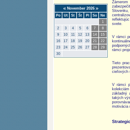
Zámerom 
zabezpečiť
November 2026
Slovenku, 
centraliz
Po
Ut
St
Št
Pi
So
Ne
reflektujú
1
svete.
2
3
4
5
6
7
8
9
10
11
12
13
14
15
V rámci p
kontinuál
16
17
18
19
20
21
22
podporných
23
24
25
26
27
28
29
rámci proj
30
Tieto pra
prezentova
cieľových 
V rámci p
kolekciám
základný 
takých výs
porovnáva
motivácia 
Strategic