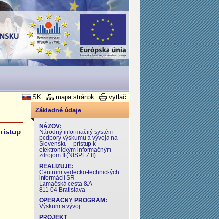
SK
mapa stránok
vytlač
Základné údaje
NÁZOV:
rístup
Národný informačný systém
podpory výskumu a vývoja na
Slovensku – prístup k
elektronickým informačným
zdrojom II (NISPEZ II)
REALIZUJE:
Centrum vedecko-technických
informácií SR
Lamačská cesta 8/A
811 04 Bratislava
OPERAČNÝ PROGRAM:
Výskum a vývoj
PROJEKT