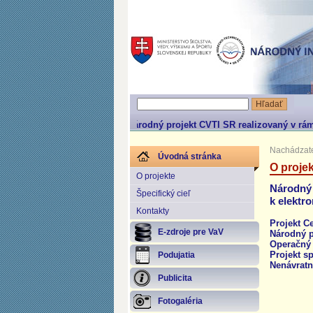
Národný projekt CVTI SR realizovaný v rá
Nachádzate
Úvodná stránka
O projek
O projekte
Národný 
Špecifický cieľ
k elektr
Kontakty
Projekt C
E-zdroje pre VaV
Národný p
Operačný 
Projekt s
Podujatia
Nenávratn
Publicita
Fotogaléria