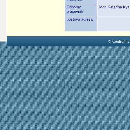
Odborný
Mgr. Katarína Ky
pracovník
poštová adresa
© Centrum v