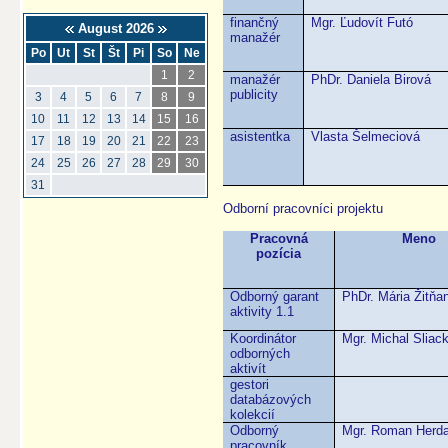
finančný
Mgr. Ľudovít Futó
August 2026
manažér
Po
Ut
St
Št
Pi
So
Ne
1
2
manažér
PhDr. Daniela Birová
publicity
3
4
5
6
7
8
9
10
11
12
13
14
15
16
asistentka
Vlasta Šelmeciová
17
18
19
20
21
22
23
24
25
26
27
28
29
30
31
Odborní pracovníci projektu
Pracovná
Meno
pozícia
Odborný garant
PhDr. Mária Žitňa
aktivity 1.1
Koordinátor
Mgr. Michal Sliac
odborných
aktivít
gestori
databázových
kolekcií
Odborný
Mgr. Roman Herd
pracovník