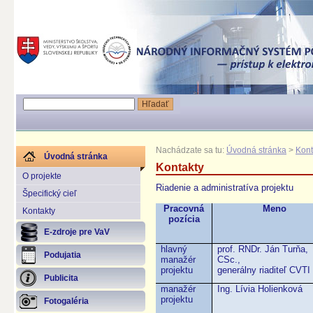
Nachádzate sa tu:
Úvodná stránka
>
Kont
Úvodná stránka
Kontakty
O projekte
Riadenie a administratíva projektu
Špecifický cieľ
Pracovná
Meno
Kontakty
pozícia
E-zdroje pre VaV
hlavný
prof. RNDr. Ján Turňa,
Podujatia
manažér
CSc.,
projektu
generálny riaditeľ CVT
Publicita
manažér
Ing. Lívia Holienková
projektu
Fotogaléria