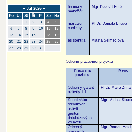
finančný
Mgr. Ľudovít Futó
Júl 2026
manažér
Po
Ut
St
Št
Pi
So
Ne
1
2
3
4
5
manažér
PhDr. Daniela Birová
publicity
6
7
8
9
10
11
12
13
14
15
16
17
18
19
asistentka
Vlasta Šelmeciová
20
21
22
23
24
25
26
27
28
29
30
31
Odborní pracovníci projektu
Pracovná
Meno
pozícia
Odborný garant
PhDr. Mária Žitňa
aktivity 1.1
Koordinátor
Mgr. Michal Sliac
odborných
aktivít
gestori
databázových
kolekcií
Odborný
Mgr. Roman Herd
pracovník