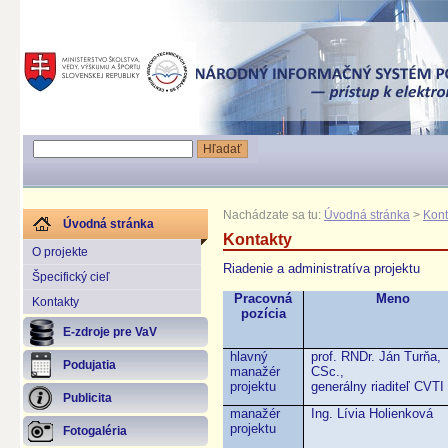
Nachádzate sa tu:
Úvodná stránka
>
Kont
Úvodná stránka
Kontakty
O projekte
Riadenie a administratíva projektu
Špecifický cieľ
Pracovná
Meno
Kontakty
pozícia
E-zdroje pre VaV
hlavný
prof. RNDr. Ján Turňa,
Podujatia
manažér
CSc.,
projektu
generálny riaditeľ CVT
Publicita
manažér
Ing. Lívia Holienková
projektu
Fotogaléria