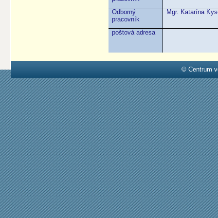
Odborný
Mgr. Katarína Ky
pracovník
poštová adresa
© Centrum v