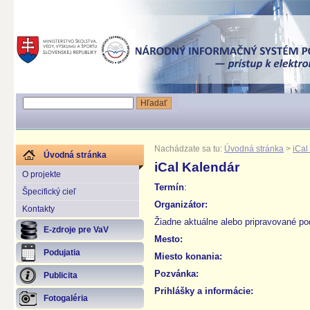
Nachádzate sa tu:
Úvodná stránka
>
iCal
Úvodná stránka
iCal Kalendár
O projekte
Termín
:
Špecifický cieľ
Organizátor:
Kontakty
Žiadne aktuálne alebo pripravované pod
E-zdroje pre VaV
Mesto:
Podujatia
Miesto konania:
Pozvánka:
Publicita
Prihlášky a informácie:
Fotogaléria