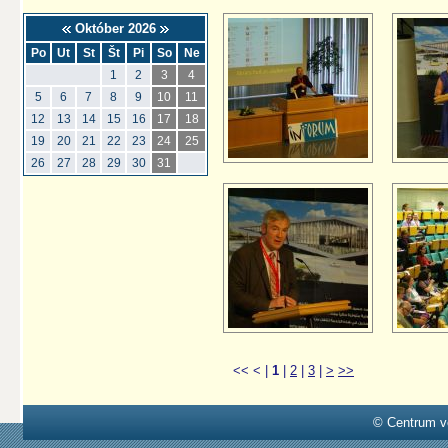
Október 2026
Po
Ut
St
Št
Pi
So
Ne
1
2
3
4
5
6
7
8
9
10
11
12
13
14
15
16
17
18
19
20
21
22
23
24
25
26
27
28
29
30
31
<<
<
|
1
|
2
|
3
|
>
>>
© Centrum v