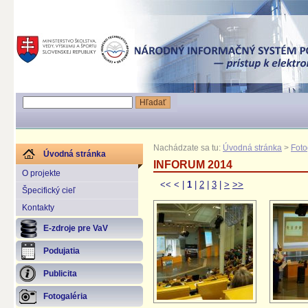
Nachádzate sa tu:
Úvodná stránka
>
Foto
Úvodná stránka
INFORUM 2014
O projekte
<<
<
|
1
|
2
|
3
|
>
>>
Špecifický cieľ
Kontakty
E-zdroje pre VaV
Podujatia
Publicita
Fotogaléria