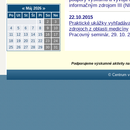
informačným zdrojom III (NI
Máj 2026
Po
Ut
St
Št
Pi
So
Ne
22.10.2015
1
2
3
Praktické ukážky vyhľadáva
zdrojoch z oblasti medicíny
4
5
6
7
8
9
10
Pracovný seminár, 29. 10. 
11
12
13
14
15
16
17
18
19
20
21
22
23
24
25
26
27
28
29
30
31
Podporujeme výskumné aktivity na 
© Centrum v