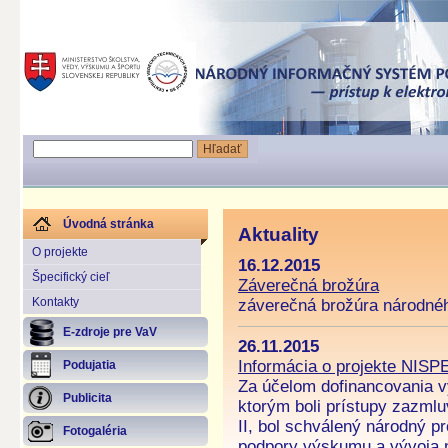
Úvodná stránka
Aktuality
O projekte
16.12.2015
Špecifický cieľ
Záverečná brožúra
Kontakty
záverečná brožúra národnéh
E-zdroje pre VaV
26.11.2015
Informácia o projekte NISPE
Podujatia
Za účelom dofinancovania v
Publicita
ktorým boli prístupy zazml
II, bol schválený národný p
Fotogaléria
podpory výskumu a vývoja n