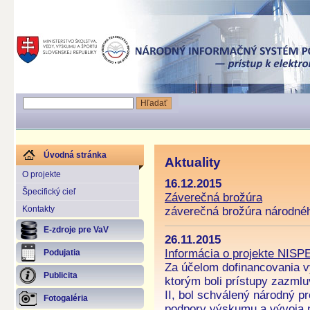
Úvodná stránka
Aktuality
O projekte
16.12.2015
Špecifický cieľ
Záverečná brožúra
Kontakty
záverečná brožúra národnéh
E-zdroje pre VaV
26.11.2015
Informácia o projekte NISPE
Podujatia
Za účelom dofinancovania v
Publicita
ktorým boli prístupy zazml
II, bol schválený národný p
Fotogaléria
podpory výskumu a vývoja n