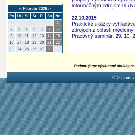
informačným zdrojom III (NI
Február 2026
Po
Ut
St
Št
Pi
So
Ne
22.10.2015
1
Praktické ukážky vyhľadáva
zdrojoch z oblasti medicíny
2
3
4
5
6
7
8
Pracovný seminár, 29. 10. 
9
10
11
12
13
14
15
16
17
18
19
20
21
22
23
24
25
26
27
28
Podporujeme výskumné aktivity na 
© Centrum v