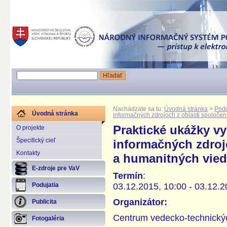
Nachádzate sa tu:
Úvodná stránka
>
Podu
Úvodná stránka
informačných zdrojoch z oblasti spoloče
Praktické ukážky vy
O projekte
Špecifický cieľ
informačných zdroj
Kontakty
a humanitných vied
E-zdroje pre VaV
Termín
:
03.12.2015, 10:00 - 03.12.2
Podujatia
Organizátor:
Publicita
Centrum vedecko-technickýc
Fotogaléria