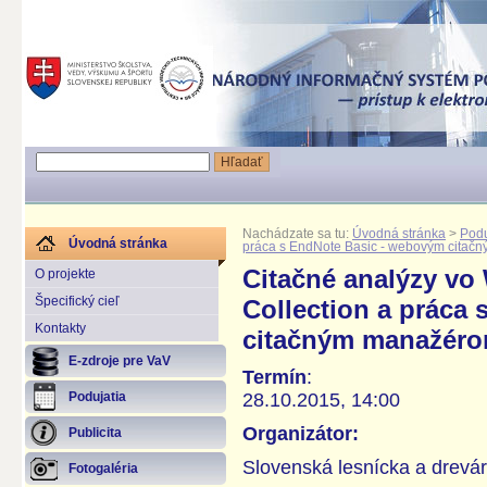
Nachádzate sa tu:
Úvodná stránka
>
Podu
Úvodná stránka
práca s EndNote Basic - webovým cita
Citačné analýzy vo
O projekte
Špecifický cieľ
Collection a práca
Kontakty
citačným manažér
E-zdroje pre VaV
Termín
:
28.10.2015, 14:00
Podujatia
Organizátor:
Publicita
Slovenská lesnícka a drevár
Fotogaléria