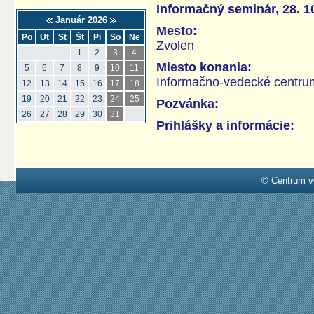
Informačný seminár, 28. 1
Január 2026
Mesto:
Po
Ut
St
Št
Pi
So
Ne
Zvolen
1
2
3
4
Miesto konania:
5
6
7
8
9
10
11
Informačno-vedecké centru
12
13
14
15
16
17
18
19
20
21
22
23
24
25
Pozvánka:
26
27
28
29
30
31
Prihlášky a informácie:
© Centrum v