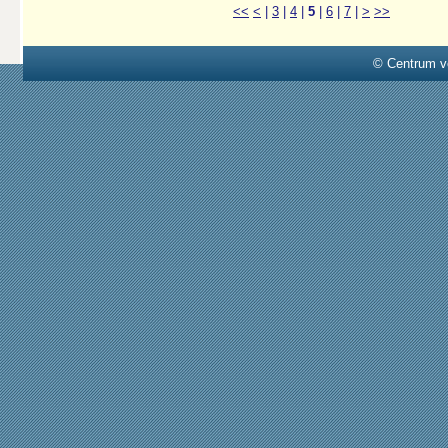
<<
<
|
3
|
4
|
5
|
6
|
7
|
>
>>
© Centrum v