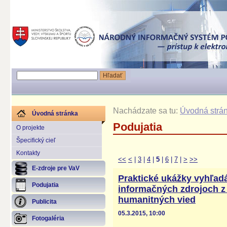
Nachádzate sa tu:
Úvodná strá
Úvodná stránka
Podujatia
O projekte
Špecifický cieľ
Kontakty
<<
<
|
3
|
4
|
5
|
6
|
7
|
>
>>
E-zdroje pre VaV
Praktické ukážky vyhľadá
Podujatia
informačných zdrojoch z
humanitných vied
Publicita
05.3.2015, 10:00
Fotogaléria