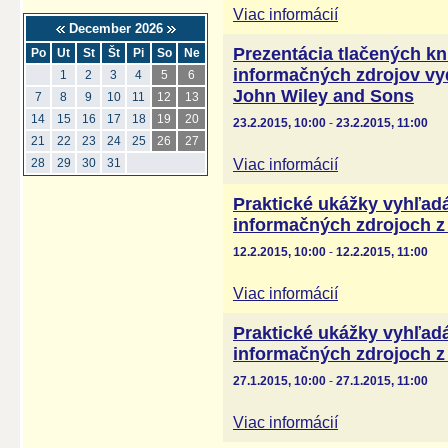
Viac informácií
December 2026
Prezentácia tlačených kn
Po
Ut
St
Št
Pi
So
Ne
informačných zdrojov vyd
1
2
3
4
5
6
John Wiley and Sons
7
8
9
10
11
12
13
14
15
16
17
18
19
20
23.2.2015, 10:00
-
23.2.2015, 11:00
21
22
23
24
25
26
27
Viac informácií
28
29
30
31
Praktické ukážky vyhľadá
informačných zdrojoch z 
12.2.2015, 10:00
-
12.2.2015, 11:00
Viac informácií
Praktické ukážky vyhľadá
informačných zdrojoch z 
27.1.2015, 10:00
-
27.1.2015, 11:00
Viac informácií