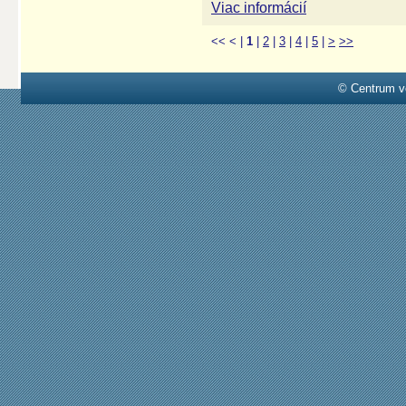
Viac informácií
<<
<
|
1
|
2
|
3
|
4
|
5
|
>
>>
© Centrum v