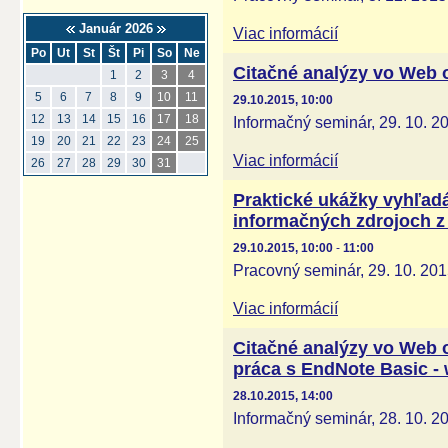
Január 2026
Viac informácií
Po
Ut
St
Št
Pi
So
Ne
Citačné analýzy vo Web o
1
2
3
4
5
6
7
8
9
10
11
29.10.2015, 10:00
12
13
14
15
16
17
18
Informačný seminár, 29. 10. 2
19
20
21
22
23
24
25
Viac informácií
26
27
28
29
30
31
Praktické ukážky vyhľadá
informačných zdrojoch z 
29.10.2015, 10:00
-
11:00
Pracovný seminár, 29. 10. 20
Viac informácií
Citačné analýzy vo Web o
práca s EndNote Basic 
28.10.2015, 14:00
Informačný seminár, 28. 10. 2