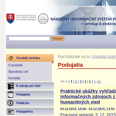
Nachádzate sa tu:
Úvodná strá
Úvodná stránka
Podujatia
O projekte
Špecifický cieľ
Kontakty
<<
<
|
1
|
2
|
3
|
4
|
5
|
>
>>
E-zdroje pre VaV
Praktické ukážky vyhľadá
Podujatia
informačných zdrojoch z
humanitných vied
Publicita
03.12.2015, 10:00
-
03.12.2015, 13:52
Fotogaléria
Pracovný seminár, 3. 12. 2015