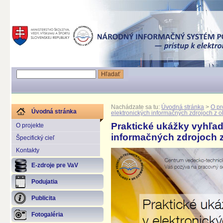
Nachádzate sa tu:
Úvodná stránka
>
O pr
Úvodná stránka
elektronických informačných zdrojoch z ob
Praktické ukážky vyhľad
O projekte
informačných zdrojoch z
Špecifický cieľ
Kontakty
E-zdroje pre VaV
Podujatia
Publicita
Fotogaléria