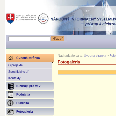
Nachádzate sa tu:
Úvodná stránka
>
Foto
Úvodná stránka
Fotogaléria
O projekte
Špecifický cieľ
Kontakty
E-zdroje pre VaV
Podujatia
Publicita
Fotogaléria