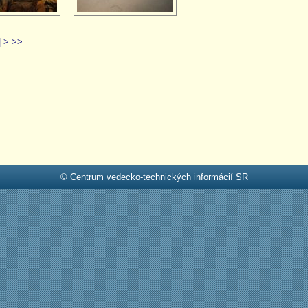
|
>
>>
© Centrum vedecko-technických informácií SR