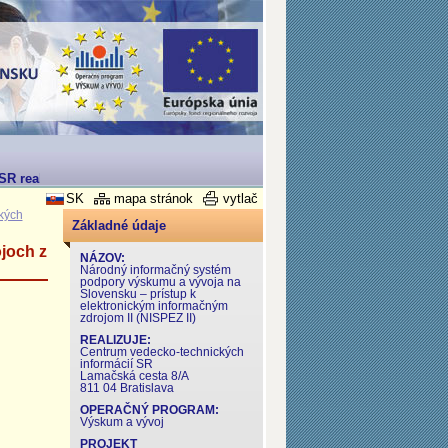
SR realizovaný v rámci Operačného programu Výskum a Vývoj
SK
mapa stránok
vytlač
ckých
Základné údaje
joch z
NÁZOV:
Národný informačný systém
podpory výskumu a vývoja na
Slovensku – prístup k
elektronickým informačným
zdrojom II (NISPEZ II)
REALIZUJE:
Centrum vedecko-technických
informácií SR
Lamačská cesta 8/A
811 04 Bratislava
OPERAČNÝ PROGRAM:
Výskum a vývoj
PROJEKT