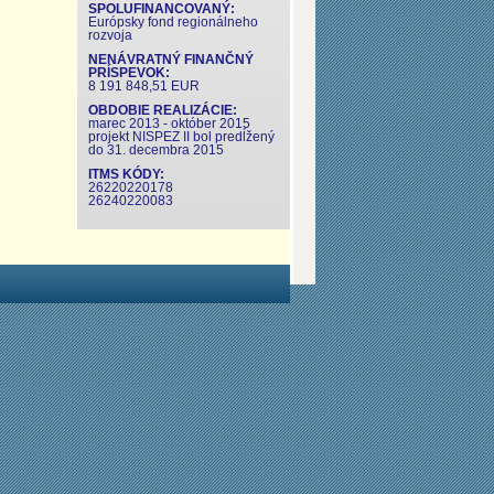
SPOLUFINANCOVANÝ:
Európsky fond regionálneho
rozvoja
NENÁVRATNÝ FINANČNÝ
PRÍSPEVOK:
8 191 848,51 EUR
OBDOBIE REALIZÁCIE:
marec 2013 - október 2015
projekt NISPEZ II bol predĺžený
do 31. decembra 2015
ITMS KÓDY:
26220220178
26240220083