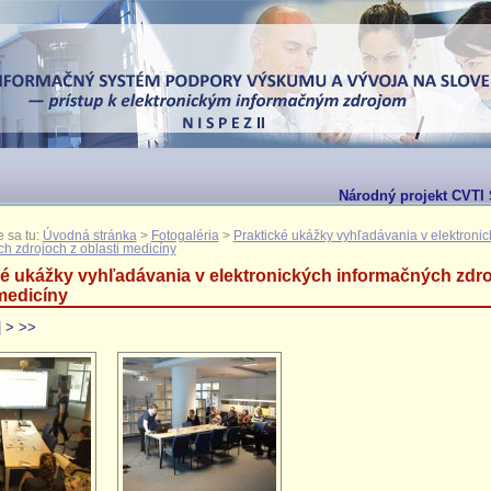
Národný projekt CVTI 
 sa tu:
Úvodná stránka
>
Fotogaléria
>
Praktické ukážky vyhľadávania v elektroni
h zdrojoch z oblasti medicíny
ké ukážky vyhľadávania v elektronických informačných zdro
medicíny
|
>
>>