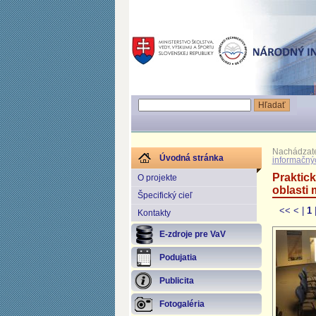
Nachádzate
Úvodná stránka
informačnýc
Praktic
O projekte
oblasti 
Špecifický cieľ
<<
<
|
1
Kontakty
E-zdroje pre VaV
Podujatia
Publicita
Fotogaléria